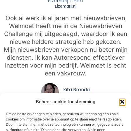
Elzemarij 't Hart
Elzemarij.nl
‘Ook al werk ik al jaren met nieuwsbrieven,
Welmoet heeft me in de Nieuwsbrieven
Challenge mij uitgedaagd, waardoor ik een
nieuwe heldere strategie heb gekozen.
Mijn nieuwsbrieven verkopen nu beter mijn
diensten. Ik kan Autorespond effectiever
inzetten voor mijn bedrijf. Welmoet is echt
een vakvrouw.
Kita Bronda
Kind en ik
Beheer cookie toestemming
‘Door mee te doen, heb ik voor mij zelf een
Om de beste ervaringen te bieden, gebruiken wij technologieën zoals
moment gecreëerd om actief en met focus
cookies om informatie over je apparaat op te slaan en/of te raadplegen.
Door in te stemmen met deze technologieën kunnen wij gegevens zoals
te werken aan de contentcreatie van mijn
surfgedrag of unieke ID's op deze site verwerken. Als je geen