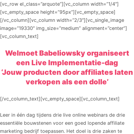
[vc_row el_class=”arquote”][vc_column width=”1/4″]
[vc_empty_space height=”95px”][vc_empty_space]
[/vc_column][vc_column width=”2/3″][vc_single_image
image=”19330″ img_size=”medium” alignment=”center”]
[vc_column_text]
Welmoet Babeliowsky organiseert
een Live Implementatie-dag
‘Jouw producten door affiliates laten
verkopen als een dolle’
[/vc_column_text][vc_empty_space][vc_column_text]
Leer in één dag tijdens drie live online webinars de drie
essentiële bouwstenen voor een goed lopende affiliate
marketing bedrijf toepassen. Het doel is drie zaken te