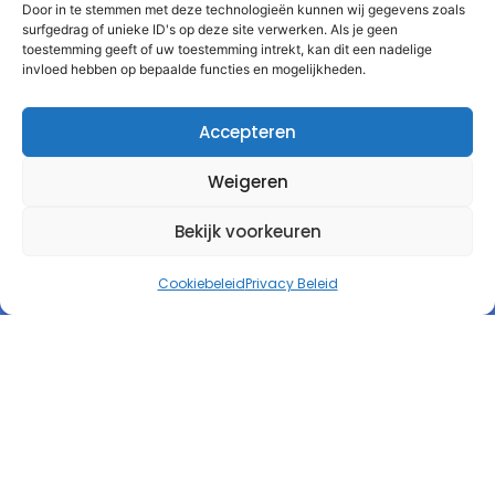
Door in te stemmen met deze technologieën kunnen wij gegevens zoals
Product
surfgedrag of unieke ID's op deze site verwerken. Als je geen
toestemming geeft of uw toestemming intrekt, kan dit een nadelige
Tarieven
invloed hebben op bepaalde functies en mogelijkheden.
Kennis
Accepteren
Testimonials
Weigeren
Contact
Affiliate worden
Bekijk voorkeuren
Release kalender
Cookiebeleid
Privacy Beleid
Contact
Autorespond Nederland B.V.
Postbus 41
6960 AA Eerbeek