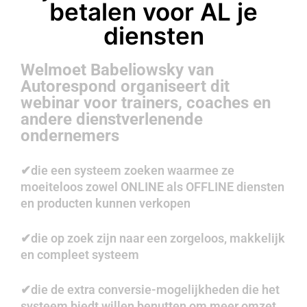
betalen voor AL je
diensten
Welmoet Babeliowsky van
Autorespond organiseert dit
webinar voor trainers, coaches en
andere dienstverlenende
ondernemers
​✔die een systeem zoeken waarmee ze
moeiteloos zowel ONLINE als OFFLINE diensten
en producten kunnen verkopen
​✔die op zoek zijn naar een zorgeloos, makkelijk
en compleet systeem
​✔die de extra conversie-mogelijkheden die het
systeem biedt willen benutten om meer omzet