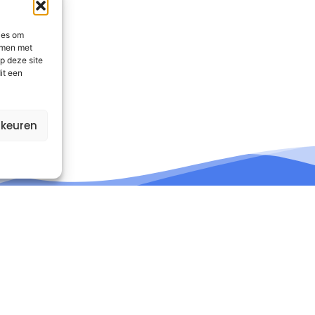
ies om
emmen met
p deze site
it een
rkeuren
nformatie
Contact