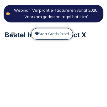
Webinar "Verplicht e-factureren vanaf 2026:
Voorkom gedoe en regel het slim"
Bestel hier het product X
Start Gratis Proef