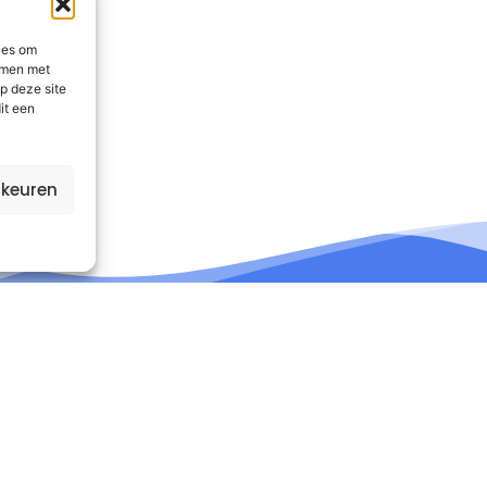
ies om
emmen met
p deze site
it een
rkeuren
nformatie
Contact