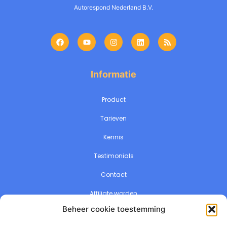
Autorespond Nederland B.V.
Informatie
Product
Tarieven
Kennis
Testimonials
Contact
Affiliate worden
Beheer cookie toestemming
Release kalender