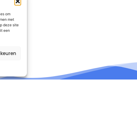
ies om
emmen met
p deze site
it een
rkeuren
nformatie
Contact