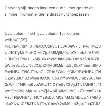
Ontvang vijf dagen lang een e-mail met goede en
slimme informatie, die je direct kunt toepassen.
[/vc_column_text][/vc_column][vc_column width=”1/2″][vc_raw_html]JTNDcCUzRSUzQ3N0eWxlJTIwdHlwZSUzRCUyMnRleHQlMkZjc3MlMjIlM0UuYXJmb3JtU1VCU0NSXzEzMzUxMjUzNzcyMDIlMjAlN0Jmb250LWZhbWlseSUzQUNvdXJpZXIlM0IlMjBmb250LXNpemUlM0ExNHB4JTNCJTIwbGluZS1oZWlnaHQlM0ExNHB4JTNCZm9udC13ZWlnaHQlM0Fub3JtYWwlM0Jmb250LXN0eWxlJTNBbm9ybWFsJTNCYm9yZGVyJTNBMHB4JTIwc29saWQlMjAlMjNmZjAwMDAlM0Jib3JkZXItcmFkaXVzJTNBOHB4JTNCY29sb3IlM0ElMjM2MDUwNTAlM0JkaXNwbGF5JTNBJTIwYmxvY2slM0Jib3gtc2hhZG93JTNBJTIwOHB4JTIwOHB4JTIwNXB4JTIwJTIzODg4ODg4JTNCYmFja2dyb3VuZC1jb2xvciUzQSUyM2MzYzNjMyUzQiU3RCU0MG1lZGlhJTIwb25seSUyMHNjcmVlbiUyMGFuZCUyMCUyOCUyMG1pbi13aWR0aCUzQSUyMDE0MDVweCUyMCUyOSUyMCU3QiUyMCU3RCU0MG1lZGlhJTIwb25seSUyMHNjcmVlbiUyMGFuZCUyMCUyOCUyMG1pbi13aWR0aCUzQSUyMDExMDBweCUyMCUyOSUyMGFuZCUyMCUyOCUyMG1heC13aWR0aCUzQSUyMDE0MDVweCUyOSUyMCU3QiUyMCU3RCU0MG1lZGlhJTIwb25seSUyMHNjcmVlbiUyMGFuZCUyMCUyOCUyMG1pbi13aWR0aCUzQSUyMDk4MXB4JTIwJTI5JTIwYW5kJTIwJTI4JTIwbWF4LXdpZHRoJTNBJTIwMTEwMHB4JTIwJTI5JTIwJTdCJTIwJTdEJTQwbWVkaWElMjBvbmx5JTIwc2NyZWVuJTIwYW5kJTIwJTI4JTIwbWluLXdpZHRoJTNBJTIwNzY4cHglMjAlMjklMjBhbmQlMjAlMjglMjBtYXgtd2lkdGglM0ElMjA5ODBweCUyMCUyOSUyMCU3QiU3RCU0MG1lZGlhJTIwb25seSUyMHNjcmVlbiUyMGFuZCUyMCUyOCUyMG1pbi13aWR0aCUzQSUyMDQ4MHB4JTIwJTI5JTIwYW5kJTIwJTI4JTIwbWF4LXdpZHRoJTNBJTIwNzY3cHglMjAlMjklMjAlN0IlN0QlNDBtZWRpYSUyMG9ubHklMjBzY3JlZW4lMjBhbmQlMjAlMjglMjBtYXgtd2lkdGglM0ElMjA0NzlweCUyMCUyOSUyMCU3QiU3RC5hcmZvcm1TVUJTQ1JfMTMzNTEyNTM3NzIwMiUyMGxhYmVsLmFyX3JlcSUzQSUzQWFmdGVyJTIwJTdCJTIwY29udGVudCUzQSUyMCUyMiUyMCUyQSUyMiUzQiUyMHBhZGRpbmctcmlnaHQlM0E0cHglM0IlMjAlN0QuYXJmb3JtU1VCU0NSXzEzMzUxMjUzNzcyMDIlMjBsYWJlbCUyMCU3QiUyMGNvbG9yJTNBJTIwJTIzNjA1MDUwJTNCJTIwdGV4dC1hbGlnbiUzQWxlZnQlM0IlMjBmb250LWZhbWlseSUzQUNvdXJpZXIlM0IlMjBmb250LXNpemUlM0ExNHB4JTNCJTIwbGluZS1oZWlnaHQlM0ExNHB4JTNCZm9udC13ZWlnaHQlM0Fub3JtYWwlM0Jmb250LXN0eWxlJTNBbm9ybWFsJTNCJTdELmFyZm9ybVNVQlNDUl8xMzM1MTI1Mzc3MjAyJTIwLmhlbHAlMjAlN0IlMjBjb2xvciUzQSUyMCUyMzYwNTA1MCUzQmZvbnQtZmFtaWx5JTNBT3BlbiUyMFNhbnMlM0IlMjBmb250LXNpemUlM0ExMHB4JTNCJTIwbGluZS1oZWlnaHQlM0ExNHB4JTNCZm9udC13ZWlnaHQlM0Fub3JtYWwlM0Jmb250LXN0eWxlJTNBbm9ybWFsJTNCJTdELmFyLXNob3J0JTIwJTdCJTIwbWF4LXdpZHRoJTNBJTIwMjAwcHglMjFpbXBvcnRhbnQlM0IlMjAlN0QuYXItaW5saW5lLW1hcmdpbiUyMCU3QiUyMG1hcmdpbi1yaWdodCUzQTFlbSUzQiUyMCU3RCUzQyUyRnN0eWxlJTNFJTNDJTJGcCUzRSUwQSUzQ2RpdiUyMGNsYXNzJTNEJTIyYXI1JTIyJTIwc3R5bGUlM0QlMjJ3aWR0aCUzQSUyMDEwMCUyNSUzQiUyMiUzRSUwQSUzQ2RpdiUyMGNsYXNzJTNEJTIyYXJmb3JtU1VCU0NSXzEzMzUxMjUzNzcyMDIlMjIlM0UlM0Nmb3JtJTIwc3R5bGUlM0QlMjJtYXJnaW4tbGVmdCUzQSUyMDMzcHglM0IlMjBtYXJnaW4tcmlnaHQlM0ElMjAxZW0lM0IlMjBwYWRkaW5nLXRvcCUzQSUyMDFlbSUzQiUyMHBhZGRpbmctYm90dG9tJTNBJTIwMWVtJTNCJTIyJTIwYWNjZXB0LWNoYXJzZXQlM0QlMjJVVEYtOCUyMiUyMGFjdGlvbiUzRCUyMmh0dHBzJTNBJTJGJTJGd3d3LmUtYWN0Lm5sJTJGYWglMkZhY3Rpb24lMjIlMjBtZXRob2QlM0QlMjJQT1NUJTIyJTNFJTBBJTNDcCUzRSUzQ2lucHV0JTIwbmFtZSUzRCUyMmFkbWluX2lkJTIyJTIwdHlwZSUzRCUyMmhpZGRlbiUyMiUyMHZhbHVlJTNEJTIyNSUyMiUyMCUyRiUzRSUzQ2lucHV0JTIwbmFtZSUzRCUyMnRyaWdnZXJfY29kZSUyMiUyMHR5cGUlM0QlMjJoaWRkZW4lMjIlMjB2YWx1ZSUzRCUyMlNVQlNDUl8xMzM1MTI1Mzc3MjAyJTIyJTIwJTJGJTNFJTNDaW5wdXQlMjBuYW1lJTNEJTIyY29uZmlybSUyMiUyMHR5cGUlM0QlMjJoaWRkZW4lMjIlMjB2YWx1ZSUzRCUyMmZhbHNlJTIyJTIwJTJGJTNFJTNDaW5wdXQlMjBpZCUzRCUyMnJlbGF0aW9uX2F2ZzFfdGV4dCUyMiUyMG5hbWUlM0QlMjJyZWxhdGlvbl9hdmcxX3RleHQlMjIlMjB0eXBlJTNEJTIyaGlkZGVuJTIyJTIwdmFsdWUlM0QlMjJJayUyMG9uZGVyc2NocmlqZiUyMGhldCUyMiUyMCUyRiUzRSUzQ2lucHV0JTIwaWQlM0QlMjJyZWxhdGlvbl9hdmcxX3VybCUyMiUyMG5hbWUlM0QlMjJyZWxhdGlvbl9hdmcxX3VybCUyMiUyMHR5cGUlM0QlMjJoaWRkZW4lMjIlMjB2YWx1ZSUzRCUyMmh0dHBzJTNBJTJGJTJGd3d3LmF1dG9yZXNwb25kLm5sJTJGcHJpdmFjeSUyRiUyMiUyMCUyRiUzRSUzQ2lucHV0JTIwaWQlM0QlMjJyZWxhdGlvbl9hdmcyX3RleHQlMjIlMjBuYW1lJTNEJTIycmVsYXRpb25fYXZnMl90ZXh0JTIyJTIwdHlwZSUzRCUyMmhpZGRlbiUyMiUyMHZhbHVlJTNEJTIySWslMjBvbnR2YW5nJTIwNSUyMGVtYWlscyUyMGVuJTIwZGUlMjBuaWV1d3NicmllZiUyMG1ldCUyMG5vZyUyMG1lZXIlMjB0aXBzJTIyJTIwJTJGJTNFJTNDJTJGcCUzRSUwQSUzQ2RpdiUyMGlkJTNEJTIyYXJmb3JtdGl0bGUlMjIlMjBjbGFzcyUzRCUyMmZvcm0tZ3JvdXAlMjIlMjBzdHlsZSUzRCUyMmZvbnQtZmFtaWx5JTNBJTIwQ291cmllciUzQiUyMGZvbnQtc2l6ZSUzQSUyMDIycHglM0IlMjBsaW5lLWhlaWdodCUzQSUyMDIzcHglM0IlMjBmb250LXdlaWdodCUzQSUyMG5vcm1hbCUzQiUyMGZvbnQtc3R5bGUlM0ElMjBub3JtYWwlM0IlMjBjb2xvciUzQSUyMCUyMzAwMDAwMCUzQiUyMG1hcmdpbiUzQSUyMDBweCUzQiUyMHBhZGRpbmclM0ElMjAwcHglM0IlMjB0ZXh0LWFsaWduJTNBJTIwbGVmdCUzQiUyMiUzRSUwQSUzQ3AlM0VMZWVyJUMyJUEwaW4lMjA1JTIwZ3JhdGlzJTIwbGVzc2VuJTIwZWVuJTIwbmlldXdzYnJpZWYlMjBvcHpldHRlbiUyMGRpZSUyMG9temV0JTIwb3BsZXZlcnQlM0MlMkZwJTNFJTBBJTNDJTJGZGl2JTNFJTBBJTNDZGl2JTIwY2xhc3MlM0QlMjJmb3JtLWdyb3VwJTIyJTNFJTNDbGFiZWwlMjBjbGFzcyUzRCUyMiUyMHNyLW9ubHklMjBhcl9yZXElMjIlMjBmb3IlM0QlMjJyZWxhdGlvbl9maXJzdE5hbWUlMjIlM0VWb29ybmFhbSUzQyUyRmxhYmVsJTNFJTNDaW5wdXQlMjBpZCUzRCUyMnJlbGF0aW9uX2ZpcnN0TmFtZSUyMiUyMGNsYXNzJTNEJTIyZm9ybS1jb250cm9sJTIyJTIwbmFtZSUzRCUyMnJlbGF0aW9uX2ZpcnN0TmFtZSUyMiUyMHR5cGUlM0QlMjJ0ZXh0JTIyJTIwdmFsdWUlM0QlMjIlMjIlMjBwbGFjZWhvbGRlciUzRCUyMlZvb3JuYWFtJTIyJTIwJTJGJTNFJTNDJTJGZGl2JTNFJTBBJTNDZGl2JTIwY2xhc3MlM0QlMjJmb3JtLWdyb3VwJTIyJTNFJTNDbGFiZWwlMjBjbGFzcyUzRCUyMiUyMHNyLW9ubHklMjBhcl9yZXElMjIlMjBmb3IlM0QlMjJyZWxhdGlvbl9lbWFpbCUyMiUzRUUtbWFpbCUzQyUyRmxhYmVsJTNFJTNDaW5wdXQlMjBpZCUzRCUyMnJlbGF0aW9uX2VtYWlsJTIyJTIwY2xhc3MlM0QlMjJmb3JtLWNvbnRyb2wlMjIlMjBuYW1lJTNEJTIycmVsYXRpb25fZW1haWwlMjIlMjB0eXBlJTNEJTIyZW1haWwlMjIlMjB2YWx1ZSUzRCUyMiUyMiUyMHBsYWNlaG9sZGVyJTNEJTIyRS1tYWlsJTIyJTIwJTJGJTNFJTNDJTJGZGl2JTNFJTBBJTNDZGl2JTIwY2xhc3MlM0QlMjJmb3JtLWdyb3VwJTIyJTIwc3R5bGUlM0QlMjJtYXJnaW4lM0ElMjAwcHglM0IlMjBwYWRkaW5nJTNBJTIwMHB4JTNCJTIwdGV4dC1hbGlnbiUzQSUyMHJpZ2h0JTNCJTIyJTNFJTNDaW1nJTIwd2lkdGglM0QlMjIwJTI1JTIyJTIwaGVpZ2h0JTNEJTIyMCUyNSUyMiUyMGJvcmRlciUzRCUyMjElMjIlMjAlMkYlM0UlM0MlMkZkaXYlM0UlMEElM0NkaXYlMjBjbGFzcyUzRCUyMmNoZWNrYm94JTIyJTNFJTNDbGFiZWwlM0UlM0NpbnB1dCUyMGlkJTNEJTIycmVsYXRpb25fYXZnMiUyMiUyMHN0eWxlJTNEJTIyd2lkdGglM0ElMjAxNnB4JTNCJTIwaGVpZ2h0JTNBJTIwMTZweCUzQiUyMHBhZGRpbmctcmlnaHQlM0ElMjAxZW0lM0IlMjB2ZXJ0aWNhbC1hbGlnbiUzQSUyMG1pZGRsZSUzQiUyMHBvc2l0aW9uJTNBJTIwcmVsYXRpdmUlM0IlMjIlMjBuYW1lJTNEJTIycmVsYXRpb25fYXZnMiUyMiUyMHR5cGUlM0QlMjJjaGVja2JveCUyMiUyMCUyRiUzRSVDMiVBMCVDMiVBMElrJTIwb250dmFuZyUyMDUlMjBlbWFpbHMlMjBlbiUyMGRlJTIwbmlldXdzYnJpZWYlMjBtZXQlMjBub2clMjBtZWVyJTIwdGlwcyUzQyUyRmxhYmVsJTNFJTNDJTJGZGl2JTNFJTBBJTNDZGl2JTIwY2xhc3MlM0QlMjJjaGVja2JveCUyMiUzRSUzQ2xhYmVsJTNFJTNDaW5wdXQlMjBpZCUzRCUyMnJlbGF0aW9uX2F2ZzElMjIlMjBzdHlsZSUzRCUyMndpZHRoJTNBJTIwMTZweCUzQiUyMGhlaWdodCUzQSUyMDE2cHglM0IlMjBwYWRkaW5nLXJpZ2h0JTNBJTIwMWVtJTNCJTIwdmVydGljYWwtYWxpZ24lM0ElMjBtaWRkbGUlM0IlMjBwb3NpdGlvbiUzQSUyMHJlbGF0aXZlJTNCJTIyJTIwbmFtZSUzRCUyMnJlbGF0aW9uX2F2ZzElMjIlMjB0eXBlJTNEJTIyY2hlY2tib3glMjIlMjAlMkYlM0UlQzIlQTAlQzIlQTBJayUyMG9uZGVyc2NocmlqZiUyMGhldCUyMCUzQ2ElMjBocmVmJTNEJTIyaHR0cHMlM0ElMkYlMkZ3d3cuYXV0b3Jlc3BvbmQubmwlMkZwcml2YWN5JTJGJTIyJTIwdGFyZ2V0JTNEJTIyX2JsYW5rJTIyJTIwcmVsJTNEJTIybm9vcGVuZXIlMjBub3JlZmVycmVyJTIyJTNFJTNDc3BhbiUyMHN0eWxlJTNEJTIyY29sb3IlM0ElMjAlMjM2MDUwNTAlM0IlMjIlM0Vwcml2YWN5LXJlZ2xlbWVudCUzQyUyRnNwYW4lM0UlM0MlMkZhJTNFJTNDJTJGbGFiZWwlM0UlM0MlMkZkaXYlM0UlMEElM0NkaXYlMjBjbGFzcyUzRCUyMmZvcm0tZ3JvdXAlMjIlM0UlMEElM0NkaXYlMjBjbGFzcyUzRCUyMnRleHQtbGVmdCUyMiUzRSUzQ2J1dHRvbiUyMGNsYXNzJTNEJTIyYnRuJTIyJTIwc3R5bGUlM0QlMjJwYWRkaW5nJTNBJTIwMzBweCUzQiUyMGJvcmRlciUzQSUyMDBweCUyMHNvbGlkJTIwJTIzYWFhYWFhJTNCJTIwYm9yZGVyLXJhZGl1cyUzQSUyMDhweCUzQiUyMGNvbG9yJTNBJTIwJTIzZmZmZmZmJTIxaW1wb3J0YW50JTNCJTIwZm9udC1mYW1pbHklM0ElMjBDb3VyaWVyJTNCJTIwZm9udC1zaXplJTNBJTIwMjZweCUzQiUyMGxpbmUtaGVpZ2h0JTNBJTIwMTNweCUzQiUyMGZvbnQtd2VpZ2h0JTNBJTIwbm9ybWFsJTNCJTIwZm9udC1zdHlsZSUzQSUyMG5vcm1hbCUzQiUyMGJhY2tncm91bmQtY29sb3IlM0ElMjAlMjNFRjQ3NkYlMjFpbXBvcnRhbnQlM0IlMjB3aWR0aCUzQSUyMDEwMCUyNSUzQiUyMiUyMHRpdGxlJTNEJTIya2xpayUyMGhpZXIlMjIlMjB0eXBlJTNEJTIyc3VibWl0JTIyJTNFVmVyc3R1dXIlM0MlMkZidXR0b24lM0UlM0MlMkZkaXYlM0UlMEElM0MlMkZkaXYlM0UlMEElM0NkaXYlMjBjbGFzcyUzRCUyMmVtYWlsRmllbGQlMjIlMjBzdHlsZSUzRCUyMmRpc3BsYXklM0ElMjBub25lJTIxaW1wb3J0YW50JTNCJTIyJTNFZGl0JTIwdmVsZCUyMG5pZXQlMjBpbnZ1bGxlbiUyMHMudi5wLiUzQ2lucHV0JTIwbmFtZSUzRCUyMmVtYWlsYWRkcmVzcyUyMiUyMHR5cGUlM0QlMjJ0ZXh0JTIyJTIwJTJGJTNFJTNDJTJGZGl2JTNFJTBBJTNDJTJGZm9ybSUzRSUzQyUyRmRpdiUzRSUwQSUzQyUyRmRpdiUzRSUwQSUzQ3AlM0UlM0NzY3JpcHQlMjB0eXBlJTNEJTIydGV4dCUyRmphdmFzY3JpcHQlMjIlM0UlMEElMjBmdW5jdGlvbiUyMGNoZWNrU1VCU0NSXzEzMzUxMjUzNzcyMDIlMjhmb3JtJTI5JTIwJTdCJTBBJTIwJTIwdmFyJTIwbWlzc2luZyUyMCUzRCUyMGZhbHNlJTNCJTBBJTIwJTIwdmFyJTIwYXZnJTIwJTNEJTIwZmFsc2UlM0IlMEElMjAlMjB2YXIlMjBtaXNzaW5nRmllbGRzJTIwJTNEJTIwJTI3JTI3JTNCJTBBJTIwJTIwZm9yJTIwJTI4aSUzRDAlM0IlMjBpJTNDZm9ybS5lbGVtZW50cy5sZW5ndGglM0IlMjBpJTJCJTJCJTI5JTIwJTdCJTBBJTNDcCUzRSUyMCUyMCUyMGlmJTIwJTI4Zm9ybS5lbGVtZW50cyU1QmklNUQubmFtZSUyMCUzRCUzRCUzRCUyMCUyN3JlbGF0aW9uX2ZpcnN0TmFtZSUyNyUyOSUyMCU3QiUwQSUyMCUyMCUyMCUyMGlmJTIwJTI4Zm9ybS5lbGVtZW50cyU1QmklNUQudmFsdWUlMjAlM0QlM0QlM0QlMjAlMjclMjclMjklMjAlN0IlMEElMjAlMjAlMjAlMjAlMjBtaXNzaW5nJTIwJTNEJTIwdHJ1ZSUzQiUwQSUyMCUyMCUyMCUyMCUyMG1pc3NpbmdGaWVsZHMlMjAlM0QlMjBtaXNzaW5nRmllbGRzJTIwJTJCJTIwJTI3JTVDblZvb3JuYWFtJTI3JTNCJTBBJTIwJTIwJTIwJTIwJTdEJTBBJTIwJTIwJTIwJTdEJTBBJTIwJTIwJTIwaWYlMjAlMjhmb3JtLmVsZW1lbnRzJTVCaSU1RC5uYW1lJTIwJTNEJTNEJTNEJTIwJTI3cmVsYXRpb25fZW1haWwlMjclMjklMjAlN0IlMEElMjAlMjAlMjAlMjBpZiUyMCUyOGZvcm0uZWxlbWVudHMlNUJpJTVELnZhbHVlJTIwJTNEJTNEJTNEJTIwJTI3JTI3JTI5JTIwJTdCJTBBJTIwJTIwJTIwJTIwJTIwbWlzc2luZyUyMCUzRCUyMHRydWUlM0IlMEElMjAlMjAlMjAlMjAlMjBtaXNzaW5nRmllbGRzJTIwJTNEJTIwbWlzc2luZ0ZpZWxkcyUyMCUyQiUyMCUyNyU1Q25FLW1haWwlMjclM0IlMEElMjAlMjAlMjAlMjAlN0QlMEElMjAlMjAlMjAlN0QlMEElMjAlMjAlN0QlMEElMjAlMjBpZiUyMCUyOG1pc3NpbmclMjklMjAlN0IlMEElMjAlMjAlMjBhbGVydCUyOCUyN0RlJTIwb25kZXJzdGFhbmRlJTIwdmVsZGVuJTIwbW9ldGVuJTIwemlqbiUyMGluZ2V2dWxkJTNBJTVDbiUyNyUyMCUyQiUyMG1pc3NpbmdGaWVsZHMlMjklM0IlMEElMjAlMjAlMjByZXR1cm4lMjBmYWxzZSUzQiUwQSUyMCUyMCU3RCUwQSUyMCUyMGlmJTIwJTI4JTIxZm9ybS5lbGVtZW50cyU1QiUyMnJlbGF0aW9uX2F2ZzElMjIlNUQuY2hlY2tlZCUyOSUyMCU3QiUwQSUyMCUyMCUyMGFsZXJ0JTI4JTI3RXIlMjBpcyUyMGdlZW4lMjB0b2VzdGVtbWluZyUyMGdlZ2V2ZW4lMjclMjklM0IlMEElMjAlMjAlMjByZXR1cm4lMjBmYWxzZSUzQiUwQSUyMCUyMCU3RCUwQSUyMCUyMGlmJTIwJTI4JTIxZm9ybS5lbGVtZW50cyU1QiUyMnJlbGF0aW9uX2F2ZzIlMjIlNUQuY2hlY2tlZCUyOSUyMCU3QiUwQSUyMCUyMCUyMGFsZXJ0JTI4JTI3RXIlMjBpcyUyMGdlZW4lMjB0b2VzdGVtbWluZyUyMGdlZ2V2ZW4lMjclMjklM0IlMEElMjAlMjAlMjByZXR1cm4lMjBmYWxzZSUzQiUwQSUyMCUyMCU3RCUwQSUyMCUyMHJldHVybiUyMH