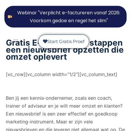
Webinar "Verplicht e-factureren vanaf 2026:
Voorkom gedoe en regel het slim"
Gratis E-course: In 5 stappen
Start Gratis Proef
een nieuwsbrief opzetten die
omzet oplevert
[vc_row][vc_column width=”1/2″][vc_column_text]
Ben jij een kennis-ondernemer, zoals een coach,
trainer of adviseur en je wilt meer omzet en klanten?
Een nieuwsbrief is een zeer effectief en goedkoop
marketing-instrument. Maar er zijn vele
nieuwsbrieven en die leveren niet allemaal wat op. De