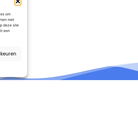
ies om
emmen met
p deze site
it een
rkeuren
nformatie
Contact