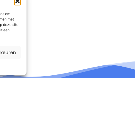
ies om
emmen met
p deze site
it een
rkeuren
nformatie
Contact