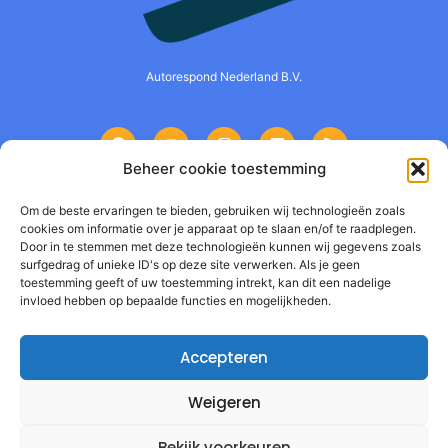
Autorespond Nederland B.V.
Beheer cookie toestemming
Informatie
Om de beste ervaringen te bieden, gebruiken wij technologieën zoals
cookies om informatie over je apparaat op te slaan en/of te raadplegen.
Door in te stemmen met deze technologieën kunnen wij gegevens zoals
Product
surfgedrag of unieke ID's op deze site verwerken. Als je geen
toestemming geeft of uw toestemming intrekt, kan dit een nadelige
Tarieven
invloed hebben op bepaalde functies en mogelijkheden.
Kennis
Accepteren
Testimonials
Weigeren
Contact
Affiliate worden
Bekijk voorkeuren