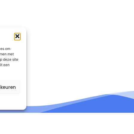
ies om
emmen met
p deze site
it een
rkeuren