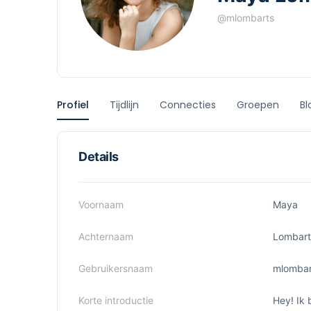
@mlombarts
Profiel
Tijdlijn
Connecties
Groepen
Bl
Details
Voornaam
Maya
Achternaam
Lombart
Gebruikersnaam
mlombar
Korte introductie
Hey! Ik 