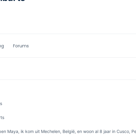
og
Forums
s
ts
ben Maya, ik kom uit Mechelen, België, en woon al 8 jaar in Cusco, P