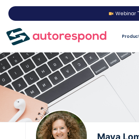
Webinar "
Produc
Maya Lom