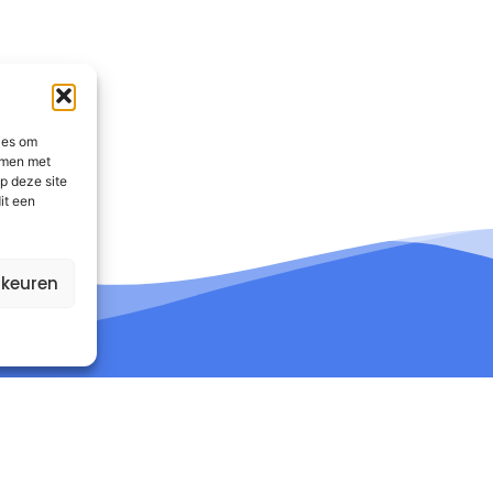
ies om
emmen met
p deze site
it een
rkeuren
nformatie
Contact