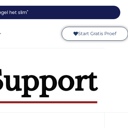
gel het slim"
Start Gratis Proef