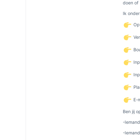
doen of 
Ik onder
Opt
Ver
Bou
Inp
Inp
Pla
E-m
Ben jij 
-Iemand 
-Iemand