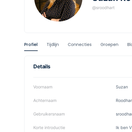
@sroodhart
Profiel
Tijdlijn
Connecties
Groepen
Bl
Details
Voornaam
Suzan
Achternaam
Roodhar
Gebruikersnaam
sroodha
Korte introductie
Ik ben V