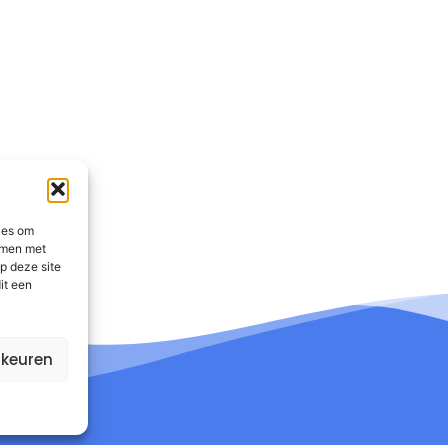
ies om
emmen met
p deze site
it een
rkeuren