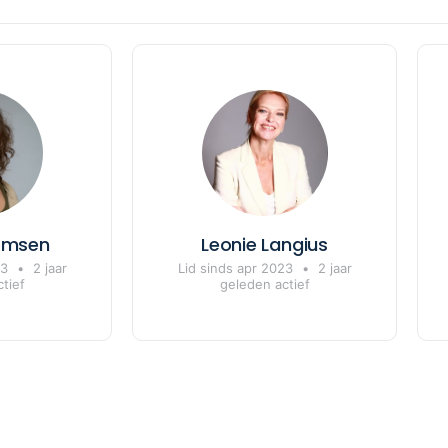
lemsen
Leonie Langius
23
•
2 jaar
Lid sinds apr 2023
•
2 jaar
tief
geleden actief