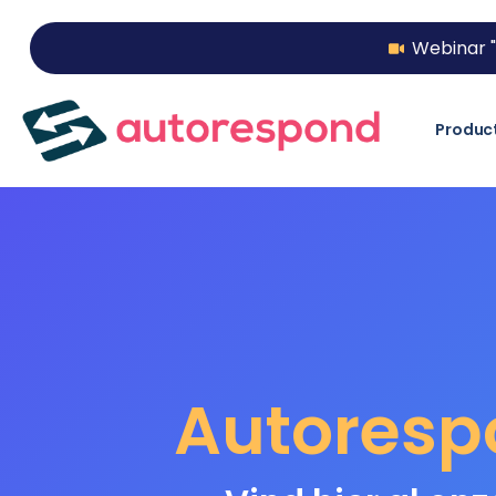
Webinar "
Produc
Autoresp