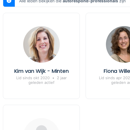
Alle leden bekijken die
autorespond-professionals
zijn
Kim van Wijk - Minten
Fiona Wil
Lid sinds okt 2020
•
2 jaar
Lid sinds apr 20
geleden actief
geleden ac