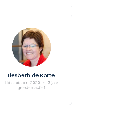
Liesbeth de Korte
Lid sinds okt 2020
•
3 jaar
geleden actief