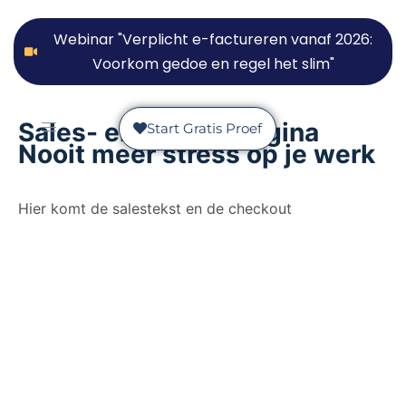
Webinar "Verplicht e-factureren vanaf 2026:
Voorkom gedoe en regel het slim"
Sales- en afrekenpagina
Start Gratis Proef
Nooit meer stress op je werk
Hier komt de salestekst en de checkout