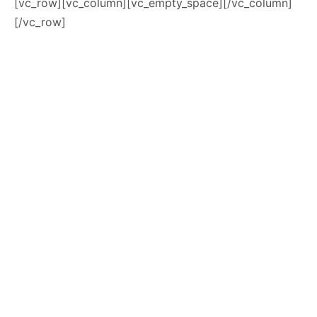
[vc_row][vc_column][vc_empty_space][/vc_column]
[/vc_row]