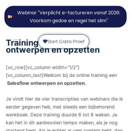
Webinar "Verplicht e-factureren vanaf 2026:
Voorkom gedoe en regel het slim"
Training Salesflow
Start Gratis Proef
ontwerpen en opzetten
[vc_row][vc_column width=”1/2″]
[vc_column_text]Welkom bij de online training een
Salesflow ontwerpen en opzetten.
Je vindt hier de vier transcripties van webinars die ik
eerder gegeven heb, met steeds een bijbehorend
werkboek. Deze training duurde 6 tot 8 weken. Je
kan het in dit aanbevolen tempo maken, als je nog
startend bent. Als je echter al veel content hebt, dan