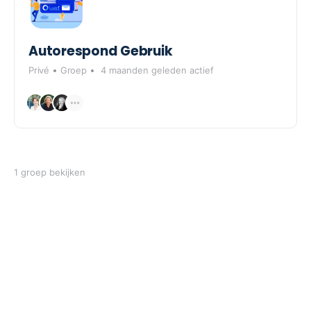
Autorespond Gebruik
Privé
Groep
4 maanden geleden actief
1 groep bekijken