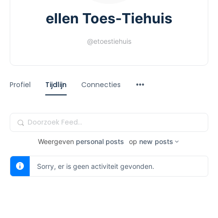
ellen Toes-Tiehuis
@etoestiehuis
Profiel
Tijdlijn
Connecties
Doorzoek
Feed…
Weergeven
personal posts
op
new posts
Sorry, er is geen activiteit gevonden.