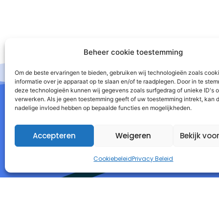
Beheer cookie toestemming
Om de beste ervaringen te bieden, gebruiken wij technologieën zoals cook
informatie over je apparaat op te slaan en/of te raadplegen. Door in te st
deze technologieën kunnen wij gegevens zoals surfgedrag of unieke ID's o
verwerken. Als je geen toestemming geeft of uw toestemming intrekt, kan d
nadelige invloed hebben op bepaalde functies en mogelijkheden.
Accepteren
Weigeren
Bekijk voo
I
Cookiebeleid
Privacy Beleid
Autorespond Nederland B.V.
T