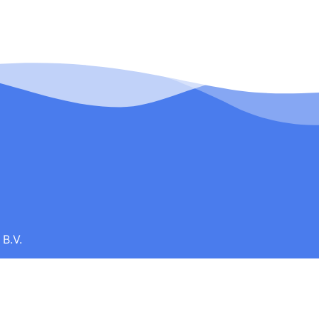
B.V.
0187