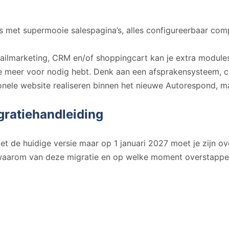
met supermooie salespagina’s, alles configureerbaar compl
mailmarketing, CRM en/of shoppingcart kan je extra module
re meer voor nodig hebt. Denk aan een afsprakensysteem, c
onele website realiseren binnen het nieuwe Autorespond, maar
ratiehandleiding
 de huidige versie maar op 1 januari 2027 moet je zijn o
 waarom van deze migratie en op welke moment overstappe