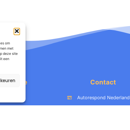
ies om
emmen met
p deze site
it een
rkeuren
nformatie
Contact
Product
Autorespond Nederland 
Tarieven
Postbus 41
Kennis
6960 AA Eerbeek
estimonials
Productinfo: +31 20 308