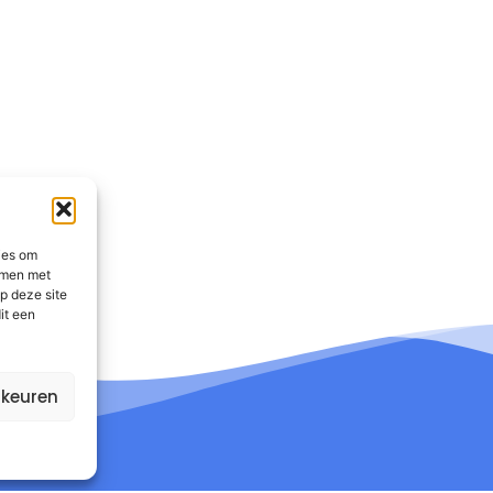
ies om
emmen met
p deze site
it een
rkeuren