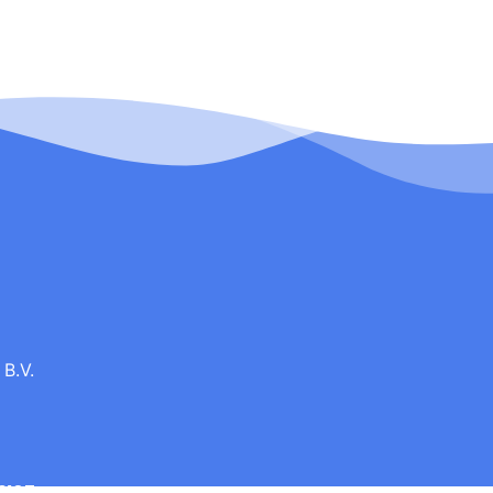
B.V.
0187