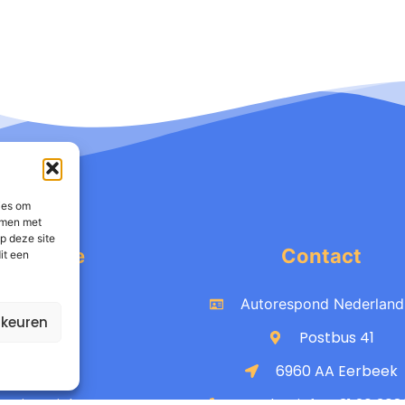
ies om
emmen met
p deze site
nformatie
Contact
it een
Product
Autorespond Nederland 
rkeuren
Tarieven
Postbus 41
Kennis
6960 AA Eerbeek
estimonials
Productinfo: +31 20 308