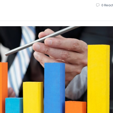
0
React