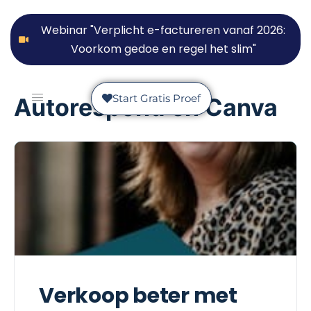
Webinar "Verplicht e-factureren vanaf 2026:
Voorkom gedoe en regel het slim"
Start Gratis Proef
Autorespond en Canva
Verkoop beter met