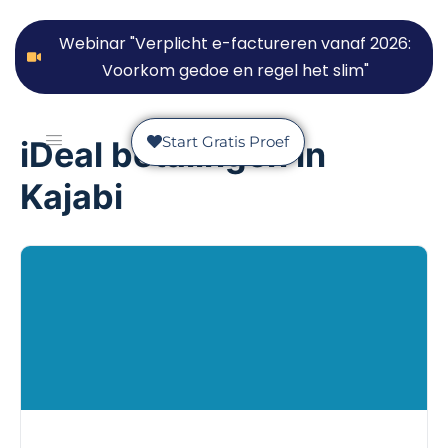
Webinar "Verplicht e-factureren vanaf 2026:
Voorkom gedoe en regel het slim"
Start Gratis Proef
iDeal betalingen in
Kajabi