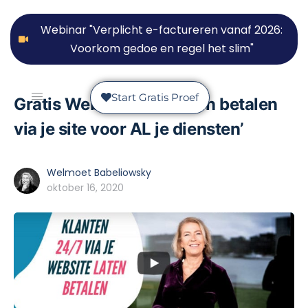
Webinar "Verplicht e-factureren vanaf 2026:
Voorkom gedoe en regel het slim"
Start Gratis Proef
Gratis Webinar ’24/7 laten betalen
via je site voor AL je diensten’
Welmoet Babeliowsky
oktober 16, 2020