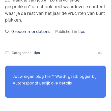
gesprekken” direct ook heel waardevolle content
waar je de rest van het jaar de vruchten van kunt
plukken.
0
recommendations
tips
Published in
tips
Categorieën:
Jouw eigen blog hier? Wordt gastblogger bij
Bekijk alle details
Autorespond!