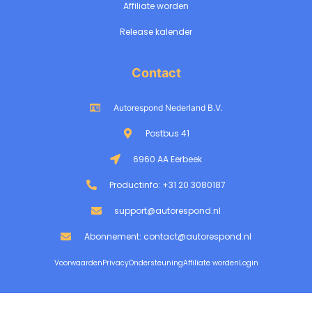
Affiliate worden
Release kalender
Contact
Autorespond Nederland B.V.
Postbus 41
6960 AA Eerbeek
Productinfo: +31 20 3080187
support@autorespond.nl
Abonnement: contact@autorespond.nl
Voorwaarden
Privacy
Ondersteuning
Affiliate worden
Login