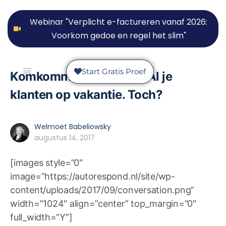
Webinar "Verplicht e-factureren vanaf 2026:
Voorkom gedoe en regel het slim"
Start Gratis Proef
Komkommercontent IV: Al je
klanten op vakantie. Toch?
Welmoet Babeliowsky
augustus 14, 2017
[images style=”0″
image=”https://autorespond.nl/site/wp-
content/uploads/2017/09/conversation.png”
width=”1024″ align=”center” top_margin=”0″
full_width=”Y”]