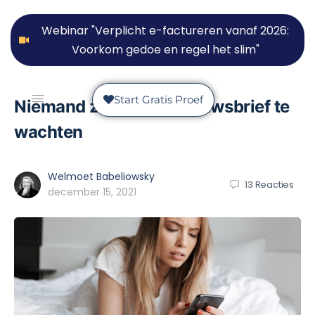
Webinar "Verplicht e-factureren vanaf 2026:
Voorkom gedoe en regel het slim"
Start Gratis Proef
Niemand zit op mijn nieuwsbrief te
wachten
Welmoet Babeliowsky
13
Reacties
december 15, 2021