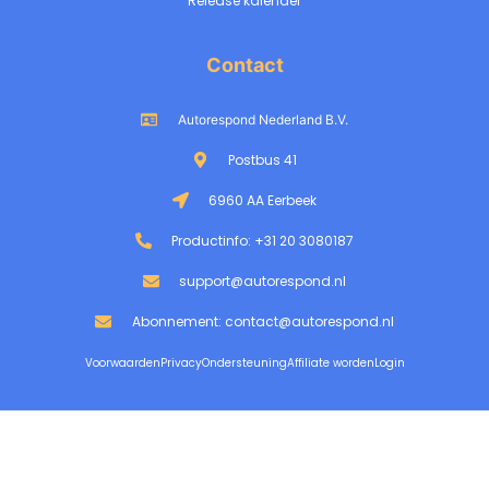
Release kalender
Contact
Autorespond Nederland B.V.
Postbus 41
6960 AA Eerbeek
Productinfo: +31 20 3080187
support@autorespond.nl
Abonnement: contact@autorespond.nl
Voorwaarden
Privacy
Ondersteuning
Affiliate worden
Login