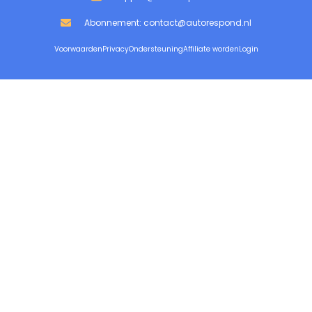
Abonnement: contact@autorespond.nl
Voorwaarden
Privacy
Ondersteuning
Affiliate worden
Login