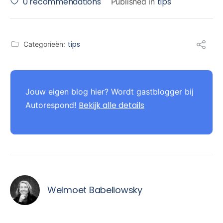
0
recommendations
tips
Published in
tips
Categorieën:
Jouw eigen blog hier? Wordt gastblogger bij
Bekijk alle details
Autorespond!
Welmoet Babeliowsky