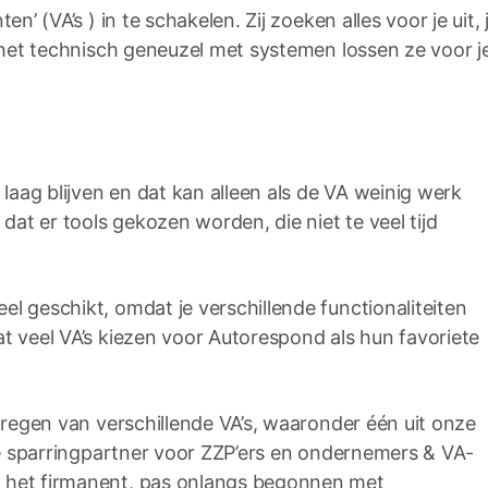
n’ (VA’s ) in te schakelen. Zij zoeken alles voor je uit, 
l het technisch geneuzel met systemen lossen ze voor j
 laag blijven en dat kan alleen als de VA weinig werk
 dat er tools gekozen worden, die niet te veel tijd
l geschikt, omdat je verschillende functionaliteiten
t veel VA’s kiezen voor Autorespond als hun favoriete
ekregen van verschillende VA’s, waaronder één uit onze
che sparringpartner voor ZZP’ers en ondernemers & VA-
n het firmanent, pas onlangs begonnen met