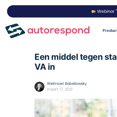
Webinar "
Produc
Een middel tegen stag
VA in
Welmoet Babeliowsky
maart 17, 2021