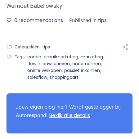
Welmoet Babeliowsky
0
recommendations
tips
Published in
tips
Categorieën:
coach
emailmarketing
marketing
Tags:
,
,
flow
nieuwsbrieven
ondernemen
,
,
,
online verkopen
passief inkomen
,
,
salesflow
shoppingcart
,
Jouw eigen blog hier? Wordt gastblogger bij
Bekijk alle details
Autorespond!