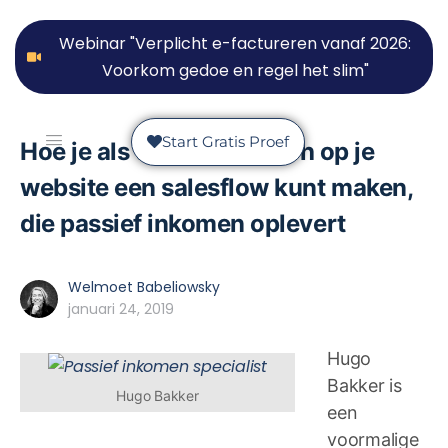
Webinar "Verplicht e-factureren vanaf 2026:
Voorkom gedoe en regel het slim"
Start Gratis Proef
Hoe je als trainer of coach op je
website een salesflow kunt maken,
die passief inkomen oplevert
Welmoet Babeliowsky
januari 24, 2019
Hugo
Bakker is
Hugo Bakker
een
voormalige