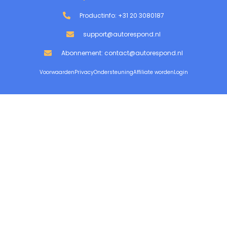
Productinfo: +31 20 3080187
support@autorespond.nl
Abonnement: contact@autorespond.nl
Voorwaarden
Privacy
Ondersteuning
Affiliate worden
Login