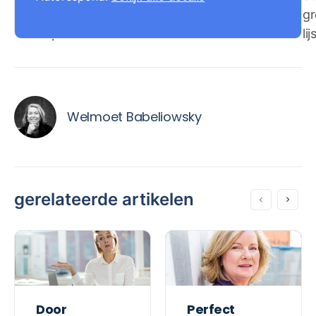
steeds
gr
opnieuw.
lij
Welmoet Babeliowsky
gerelateerde artikelen
Door
Perfect