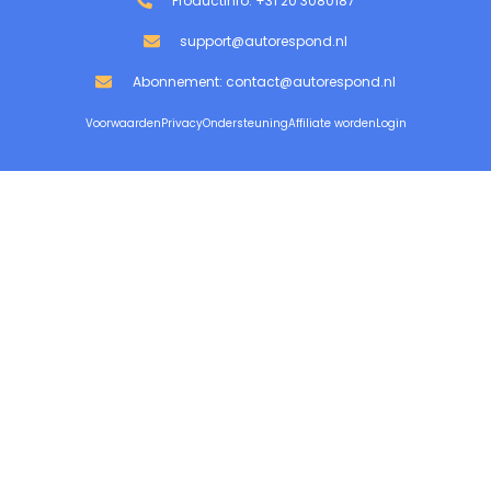
Productinfo: +31 20 3080187
support@autorespond.nl
Abonnement: contact@autorespond.nl
Voorwaarden
Privacy
Ondersteuning
Affiliate worden
Login