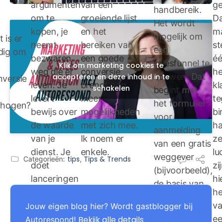
argumenten
van een
ge
handbereik.
om te
groeiende lijst
Da
Het wordt
kopen, je
en het
m
mogelijk om
 is er
neemt
bereiken van
st
een
dig om
bezwaren
een goede
éé
salesfunnel te
Klik om marketing cookies te
weg die er
conversie
he
accepteren en deze inhoud in te
bouwen. Dat
nversie
leven. Je
brengt nog
kl
schakelen
begint met
levert
meer
te
het formulier
rhogen?
bewijs over
mogelijkheden
bi
voor
de waarde
met zich mee.
ha
aanmelding
van je
Ik noem er
ze
van een gratis
dienst. Je
enkele.
lu
weggever
tips
Tips & Trends
Categorieën:
,
doet
zi
(bijvoorbeeld),
lanceringen
hi
de basis van
van je oude
he
je lijstgroei.
en nieuwe
va
Jouw eigen blog hier? Wordt gastblogger bij
diensten,
e
Bekijk alle details
Autorespond!