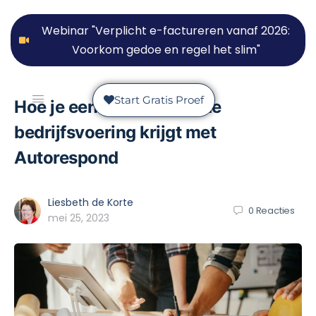
Webinar "Verplicht e-factureren vanaf 2026:
Voorkom gedoe en regel het slim"
Start Gratis Proef
Hoe je een gestroomlijnde
bedrijfsvoering krijgt met
Autorespond
Liesbeth de Korte
0
Reacties
mei 25, 2023