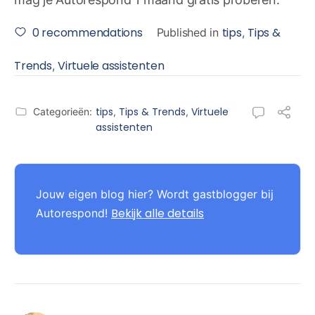
0
recommendations
tips
Tips &
Published in
,
Trends
Virtuele assistenten
,
tips
Tips & Trends
Virtuele
Categorieën:
,
,
assistenten
Jouw eigen blog hier? Wordt gastblogger bij
Bekijk alle details
Autorespond!