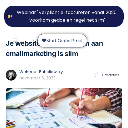
Webinar "Verplicht e-factureren vanaf 2026:
Voorkom gedoe en regel het slim"
Start Gratis Proef
Je website tools koppelen aan
emailmarketing is slim
Welmoet Babeliowsky
0
Reacties
november 6, 2023