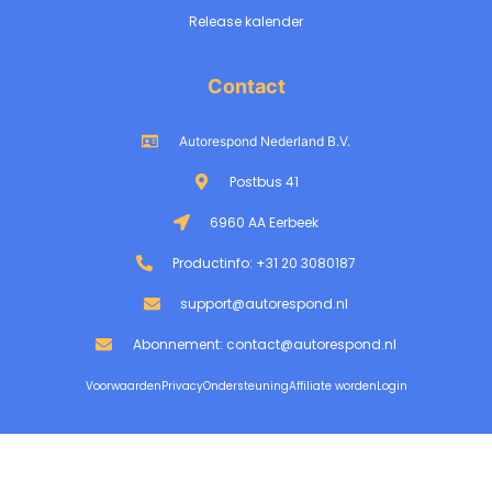
Release kalender
Contact
Autorespond Nederland B.V.
Postbus 41
6960 AA Eerbeek
Productinfo: +31 20 3080187
support@autorespond.nl
Abonnement: contact@autorespond.nl
Voorwaarden
Privacy
Ondersteuning
Affiliate worden
Login