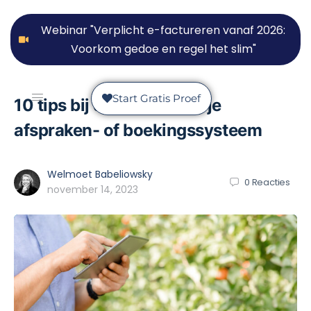
Webinar "Verplicht e-factureren vanaf 2026:
Voorkom gedoe en regel het slim"
Start Gratis Proef
10 tips bij de keuze voor je
afspraken- of boekingssysteem
Welmoet Babeliowsky
0
Reacties
november 14, 2023