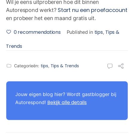
Wil je eens uitproberen hoe dit binnen
Start nu een proefaccount
Autorespond werkt?
en probeer het een maand gratis uit.
0
recommendations
tips
Tips &
Published in
,
Trends
tips
Tips & Trends
Categorieën:
,
Jouw eigen blog hier? Wordt gastblogger bij
Bekijk alle details
Autorespond!