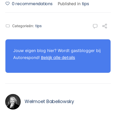
0
recommendations
tips
Published in
tips
Categorieën:
Jouw eigen blog hier? Wordt gastblogger bij
Bekijk alle details
Autorespond!
Welmoet Babeliowsky