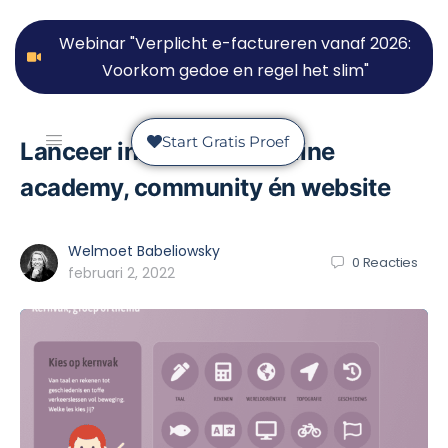
Webinar "Verplicht e-factureren vanaf 2026:
Voorkom gedoe en regel het slim"
Start Gratis Proef
Lanceer in 7 dagen je online
academy, community én website
Welmoet Babeliowsky
0
Reacties
februari 2, 2022