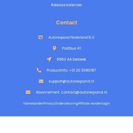
Release kalender
Contact
Autorespond Nederland B.V.
Postbus 41
6960 AA Eerbeek
Productinfo: +31 20 3080187
support@autorespond.nl
Abonnement: contact@autorespond.nl
Voorwaarden
Privacy
Ondersteuning
Affiliate worden
Login