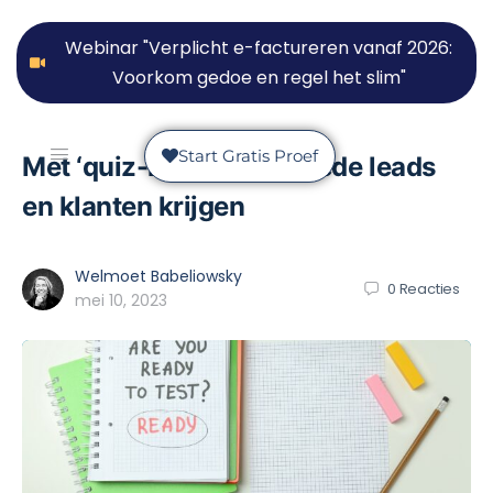
Webinar "Verplicht e-factureren vanaf 2026:
Voorkom gedoe en regel het slim"
Start Gratis Proef
Met ‘quiz-marketing’ goede leads
en klanten krijgen
Welmoet Babeliowsky
0
Reacties
mei 10, 2023