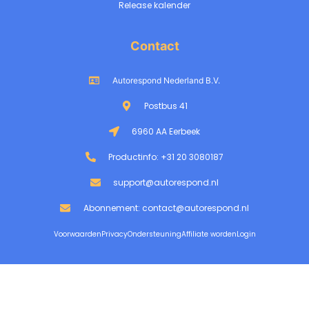
Release kalender
Contact
Autorespond Nederland B.V.
Postbus 41
6960 AA Eerbeek
Productinfo: +31 20 3080187
support@autorespond.nl
Abonnement: contact@autorespond.nl
Voorwaarden
Privacy
Ondersteuning
Affiliate worden
Login