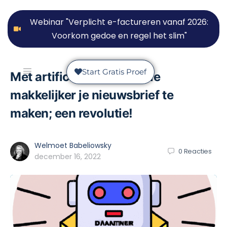
Webinar "Verplicht e-factureren vanaf 2026:
Voorkom gedoe en regel het slim"
Start Gratis Proef
Met artificiële intelligentie
makkelijker je nieuwsbrief te
maken; een revolutie!
Welmoet Babeliowsky
0
Reacties
december 16, 2022