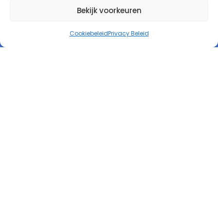
Bekijk voorkeuren
Product
Tarieven
Cookiebeleid
Privacy Beleid
Kennis
Testimonials
Contact
Affiliate worden
Release kalender
Contact
Autorespond Nederland B.V.
Postbus 41
6960 AA Eerbeek