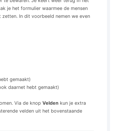
 te bewaren. Je keert weer terug in het
aak je het formulier waarmee de mensen
t zetten. In dit voorbeeld nemen we even
 hebt gemaakt)
n ook daarnet hebt gemaakt)
enomen. Via de knop
Velden
kun je extra
esterende velden uit het bovenstaande