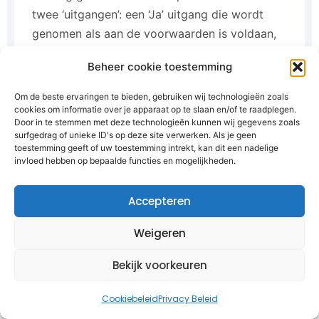
twee ‘uitgangen’: een ‘Ja’ uitgang die wordt
genomen als aan de voorwaarden is voldaan,
en een ‘Nee’ uitgang die wordt genomen in het
Beheer cookie toestemming
andere geval.
Om de beste ervaringen te bieden, gebruiken wij technologieën zoals
In het onderstaande voorbeeld wordt dat
cookies om informatie over je apparaat op te slaan en/of te raadplegen.
Door in te stemmen met deze technologieën kunnen wij gegevens zoals
duidelijk. Een jonge deelnemer krijgt een
surfgedrag of unieke ID's op deze site verwerken. Als je geen
bijbehorende tag toegekend en oudere
toestemming geeft of uw toestemming intrekt, kan dit een nadelige
invloed hebben op bepaalde functies en mogelijkheden.
deelnemers komen in de “Quote op onze
website” groep.
Accepteren
Weigeren
Bekijk voorkeuren
Cookiebeleid
Privacy Beleid