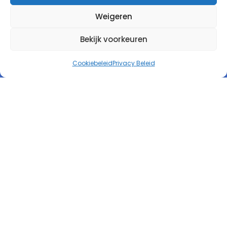
Weigeren
Bekijk voorkeuren
Autorespond Nederland B.V.
Cookiebeleid
Privacy Beleid
Informatie
Product
Tarieven
Kennis
Testimonials
Contact