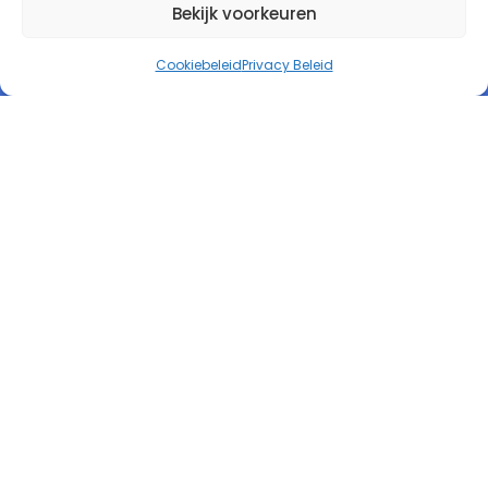
Bekijk voorkeuren
Cookiebeleid
Privacy Beleid
Autorespond Nederland B.V.
Informatie
Product