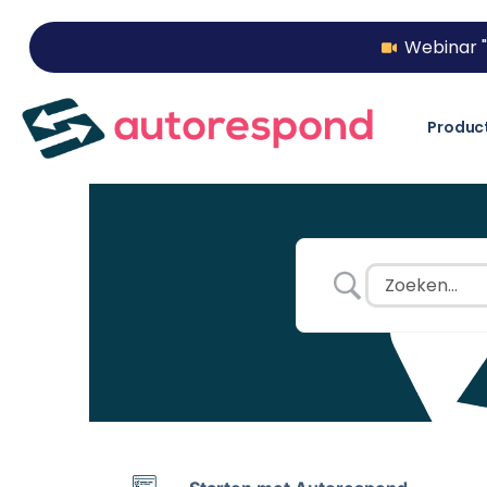
Webinar "
Produc