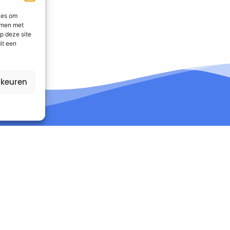
ies om
emmen met
p deze site
it een
rkeuren
nformatie
Contact
Product
Autorespond Nederland 
Tarieven
Postbus 41
Kennis
6960 AA Eerbeek